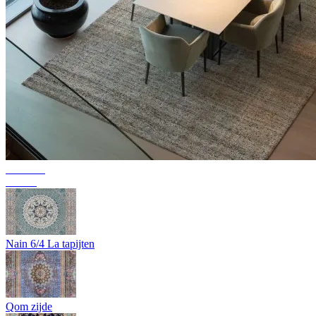
Collectie
Texura
Nain 6/4 La tapijten
Qom zijde