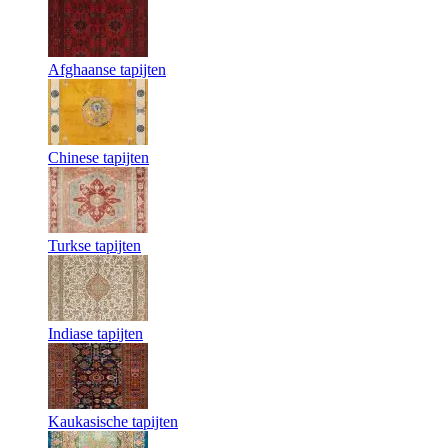
Afghaanse tapijten
Chinese tapijten
Turkse tapijten
Indiase tapijten
Kaukasische tapijten