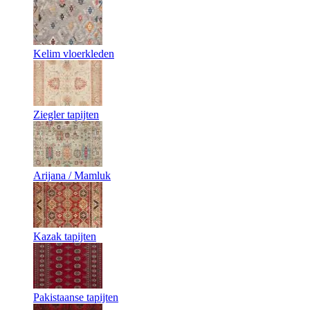
Kelim vloerkleden
Ziegler tapijten
Arijana / Mamluk
Kazak tapijten
Pakistaanse tapijten