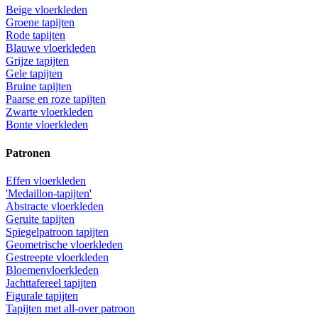
Beige vloerkleden
Groene tapijten
Rode tapijten
Blauwe vloerkleden
Grijze tapijten
Gele tapijten
Bruine tapijten
Paarse en roze tapijten
Zwarte vloerkleden
Bonte vloerkleden
Patronen
Effen vloerkleden
'Medaillon-tapijten'
Abstracte vloerkleden
Geruite tapijten
Spiegelpatroon tapijten
Geometrische vloerkleden
Gestreepte vloerkleden
Bloemenvloerkleden
Jachttafereel tapijten
Figurale tapijten
Tapijten met all-over patroon