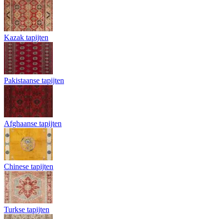
Kazak tapijten
Pakistaanse tapijten
Afghaanse tapijten
Chinese tapijten
Turkse tapijten