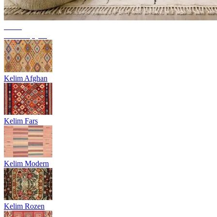
Trend
Berbertapijten
Kelim Afghan
Kelim Fars
Kelim Modern
Kelim Rozen