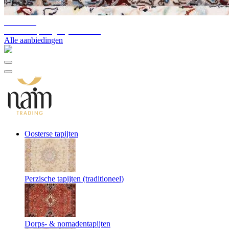
10%-60%
Uitverkoop magazijnvoorraad
Alle aanbiedingen
Oosterse tapijten
Perzische tapijten (traditioneel)
Dorps- & nomadentapijten