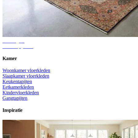
Adviesgids
Juiste tapijtmaat
Kamer
Woonkamer vloerkleden
Slaapkamer vloerkleden
Keukentapijten
Eetkamerkleden
Kindervloerkleden
Gangtapijten
Inspiratie