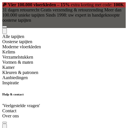
🎉 Vier 100.000 vloerkleden – 15%
extra korting met code:
100K
31 dagen retourrecht
Gratis verzending & retourzending
Meer dan
100.000 unieke tapijten
Sinds 1998: uw expert in handgeknoopte
oosterse tapijten
Alle tapijten
Oosterse tapijten
Moderne vloerkleden
Kelims
Verzamelstukken
Vormen & maten
Kamer
Kleuren & patronen
Aanbiedingen
Inspiratie
Hulp & contact
'Veelgestelde vragen'
Contact
Over ons