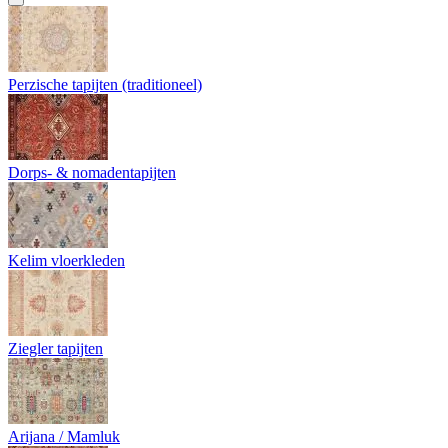
Perzische tapijten (traditioneel)
Dorps- & nomadentapijten
Kelim vloerkleden
Ziegler tapijten
Arijana / Mamluk