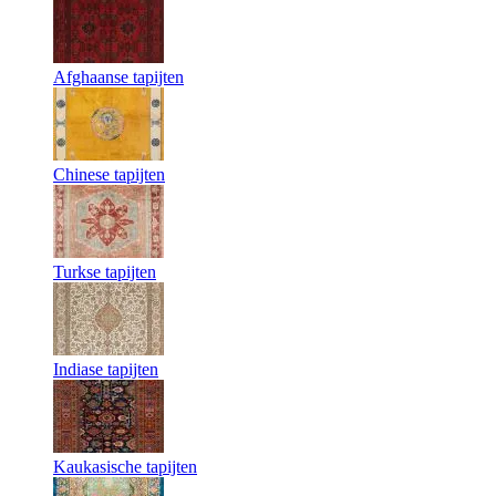
Afghaanse tapijten
Chinese tapijten
Turkse tapijten
Indiase tapijten
Kaukasische tapijten