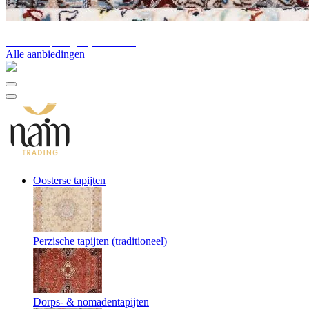
10%-60%
Uitverkoop magazijnvoorraad
Alle aanbiedingen
Oosterse tapijten
Perzische tapijten (traditioneel)
Dorps- & nomadentapijten