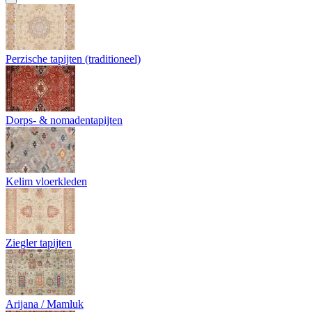
Perzische tapijten (traditioneel)
Dorps- & nomadentapijten
Kelim vloerkleden
Ziegler tapijten
Arijana / Mamluk