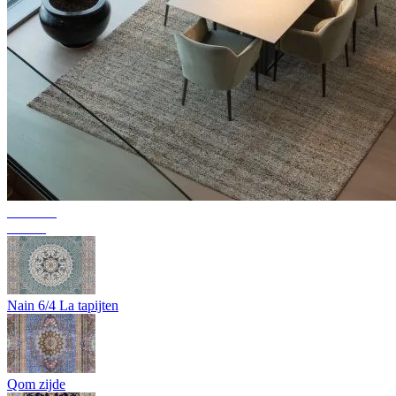
Collectie
Texura
Nain 6/4 La tapijten
Qom zijde