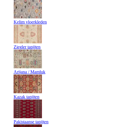
Kelim vloerkleden
Ziegler tapijten
Arijana / Mamluk
Kazak tapijten
Pakistaanse tapijten