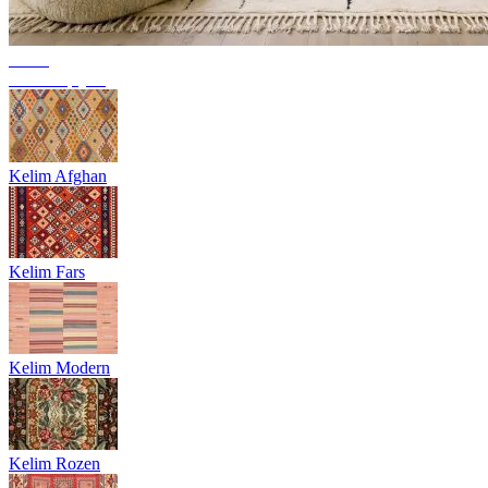
Trend
Berbertapijten
Kelim Afghan
Kelim Fars
Kelim Modern
Kelim Rozen