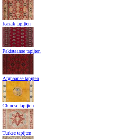
Kazak tapijten
Pakistaanse tapijten
Afghaanse tapijten
Chinese tapijten
Turkse tapijten