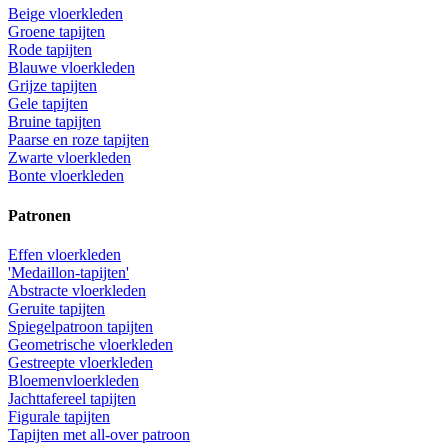
Beige vloerkleden
Groene tapijten
Rode tapijten
Blauwe vloerkleden
Grijze tapijten
Gele tapijten
Bruine tapijten
Paarse en roze tapijten
Zwarte vloerkleden
Bonte vloerkleden
Patronen
Effen vloerkleden
'Medaillon-tapijten'
Abstracte vloerkleden
Geruite tapijten
Spiegelpatroon tapijten
Geometrische vloerkleden
Gestreepte vloerkleden
Bloemenvloerkleden
Jachttafereel tapijten
Figurale tapijten
Tapijten met all-over patroon