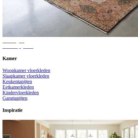
Adviesgids
Juiste tapijtmaat
Kamer
Woonkamer vloerkleden
Slaapkamer vloerkleden
Keukentapijten
Eetkamerkleden
Kindervloerkleden
Gangtapijten
Inspiratie