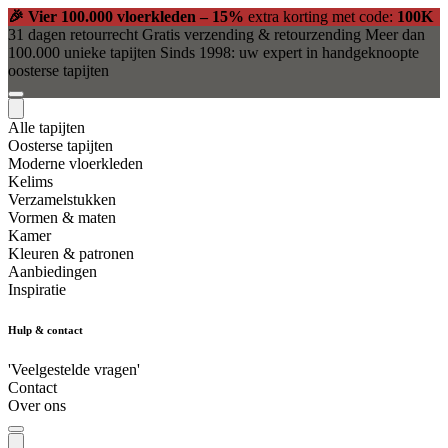
🎉 Vier 100.000 vloerkleden – 15%
extra korting met code:
100K
31 dagen retourrecht
Gratis verzending & retourzending
Meer dan
100.000 unieke tapijten
Sinds 1998: uw expert in handgeknoopte
oosterse tapijten
Alle tapijten
Oosterse tapijten
Moderne vloerkleden
Kelims
Verzamelstukken
Vormen & maten
Kamer
Kleuren & patronen
Aanbiedingen
Inspiratie
Hulp & contact
'Veelgestelde vragen'
Contact
Over ons