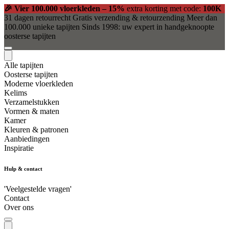
🎉 Vier 100.000 vloerkleden – 15%
extra korting met code:
100K
31 dagen retourrecht
Gratis verzending & retourzending
Meer dan
100.000 unieke tapijten
Sinds 1998: uw expert in handgeknoopte
oosterse tapijten
Alle tapijten
Oosterse tapijten
Moderne vloerkleden
Kelims
Verzamelstukken
Vormen & maten
Kamer
Kleuren & patronen
Aanbiedingen
Inspiratie
Hulp & contact
'Veelgestelde vragen'
Contact
Over ons