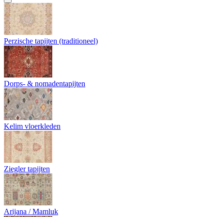
Perzische tapijten (traditioneel)
Dorps- & nomadentapijten
Kelim vloerkleden
Ziegler tapijten
Arijana / Mamluk