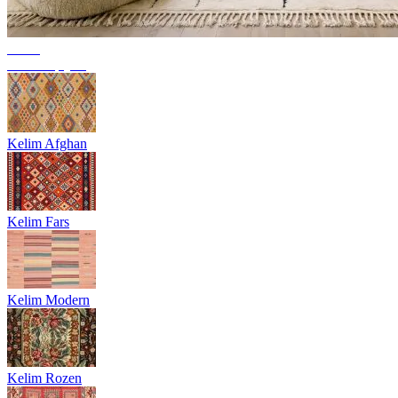
Trend
Berbertapijten
Kelim Afghan
Kelim Fars
Kelim Modern
Kelim Rozen