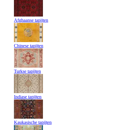
Afghaanse tapijten
Chinese tapijten
Turkse tapijten
Indiase tapijten
Kaukasische tapijten