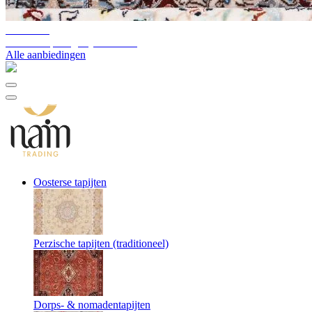
10%-60%
Uitverkoop magazijnvoorraad
Alle aanbiedingen
Oosterse tapijten
Perzische tapijten (traditioneel)
Dorps- & nomadentapijten