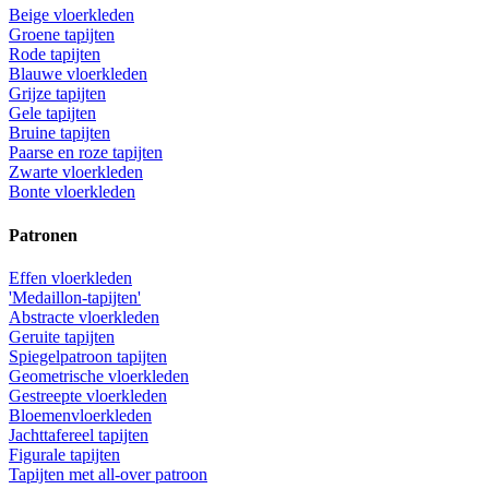
Beige vloerkleden
Groene tapijten
Rode tapijten
Blauwe vloerkleden
Grijze tapijten
Gele tapijten
Bruine tapijten
Paarse en roze tapijten
Zwarte vloerkleden
Bonte vloerkleden
Patronen
Effen vloerkleden
'Medaillon-tapijten'
Abstracte vloerkleden
Geruite tapijten
Spiegelpatroon tapijten
Geometrische vloerkleden
Gestreepte vloerkleden
Bloemenvloerkleden
Jachttafereel tapijten
Figurale tapijten
Tapijten met all-over patroon