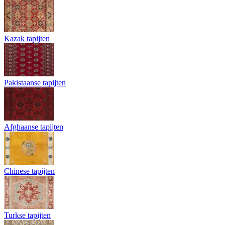
Kazak tapijten
Pakistaanse tapijten
Afghaanse tapijten
Chinese tapijten
Turkse tapijten