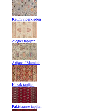
Kelim vloerkleden
Ziegler tapijten
Arijana / Mamluk
Kazak tapijten
Pakistaanse tapijten