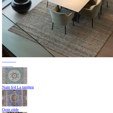
Collectie
Texura
Nain 6/4 La tapijten
Qom zijde