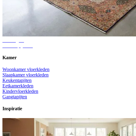
Adviesgids
Juiste tapijtmaat
Kamer
Woonkamer vloerkleden
Slaapkamer vloerkleden
Keukentapijten
Eetkamerkleden
Kindervloerkleden
Gangtapijten
Inspiratie