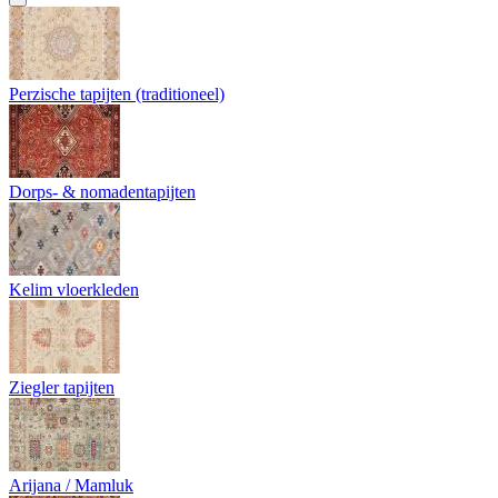
Perzische tapijten (traditioneel)
Dorps- & nomadentapijten
Kelim vloerkleden
Ziegler tapijten
Arijana / Mamluk