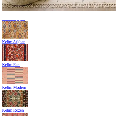
Trend
Berbertapijten
Kelim Afghan
Kelim Fars
Kelim Modern
Kelim Rozen