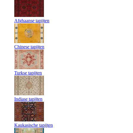
Afghaanse tapijten
Chinese tapijten
Turkse tapijten
Indiase tapijten
Kaukasische tapijten