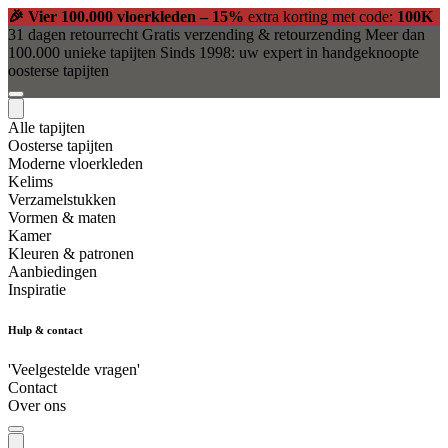
🎉 Vier 100.000 vloerkleden – 15%
extra korting met code:
100K
31 dagen retourrecht
Gratis verzending & retourzending
Meer dan
100.000 unieke tapijten
Sinds 1998: uw expert in handgeknoopte
oosterse tapijten
Alle tapijten
Oosterse tapijten
Moderne vloerkleden
Kelims
Verzamelstukken
Vormen & maten
Kamer
Kleuren & patronen
Aanbiedingen
Inspiratie
Hulp & contact
'Veelgestelde vragen'
Contact
Over ons