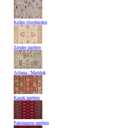
Kelim vloerkleden
Ziegler tapijten
Arijana / Mamluk
Kazak tapijten
Pakistaanse tapijten