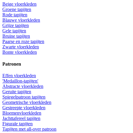
Beige vloerkleden
Groene tapijten
Rode tapijten
Blauwe vloerkleden
Grijze tapijten
Gele tapijten
Bruine tapijten
Paarse en roze tapijten
Zwarte vloerkleden
Bonte vloerkleden
Patronen
Effen vloerkleden
'Medaillon-tapijten'
Abstracte vloerkleden
Geruite tapijten
Spiegelpatroon tapijten
Geometrische vloerkleden
Gestreepte vloerkleden
Bloemenvloerkleden
Jachttafereel tapijten
Figurale tapijten
Tapijten met all-over patroon