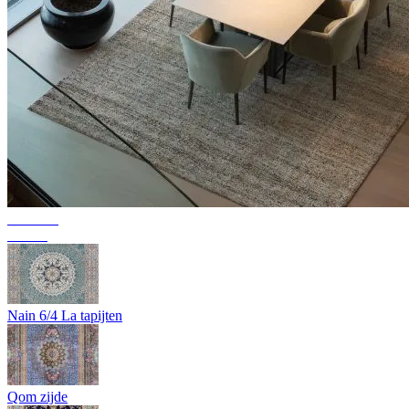
Collectie
Texura
Nain 6/4 La tapijten
Qom zijde