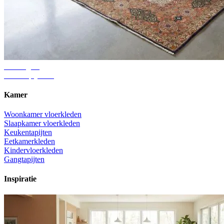
Adviesgids
Juiste tapijtmaat
Kamer
Woonkamer vloerkleden
Slaapkamer vloerkleden
Keukentapijten
Eetkamerkleden
Kindervloerkleden
Gangtapijten
Inspiratie