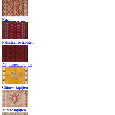
Kazak tapijten
Pakistaanse tapijten
Afghaanse tapijten
Chinese tapijten
Turkse tapijten