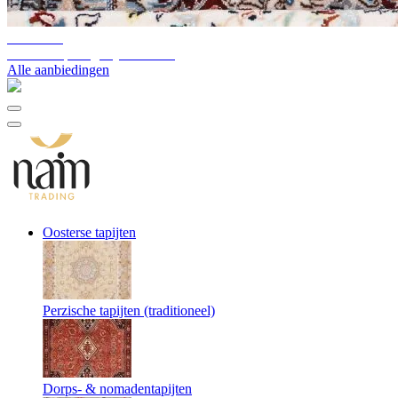
10%-60%
Uitverkoop magazijnvoorraad
Alle aanbiedingen
Oosterse tapijten
Perzische tapijten (traditioneel)
Dorps- & nomadentapijten