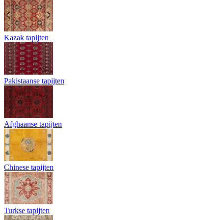
Kazak tapijten
Pakistaanse tapijten
Afghaanse tapijten
Chinese tapijten
Turkse tapijten