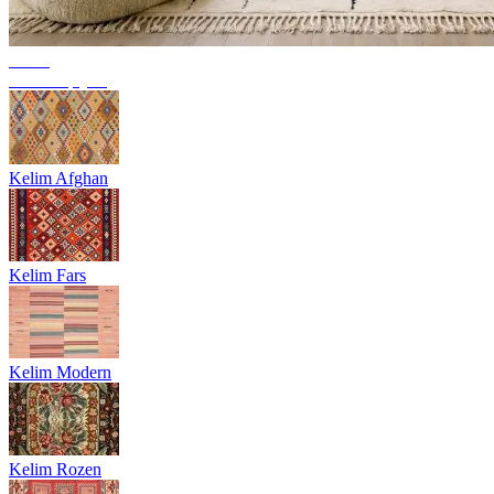
Trend
Berbertapijten
Kelim Afghan
Kelim Fars
Kelim Modern
Kelim Rozen