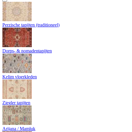
Perzische tapijten (traditioneel)
Dorps- & nomadentapijten
Kelim vloerkleden
Ziegler tapijten
Arijana / Mamluk