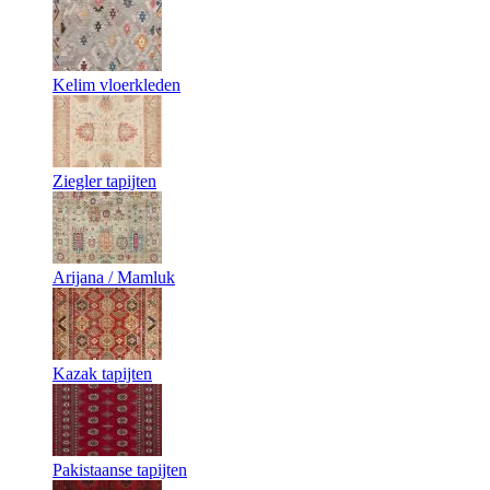
Kelim vloerkleden
Ziegler tapijten
Arijana / Mamluk
Kazak tapijten
Pakistaanse tapijten