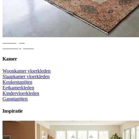
Adviesgids
Juiste tapijtmaat
Kamer
Woonkamer vloerkleden
Slaapkamer vloerkleden
Keukentapijten
Eetkamerkleden
Kindervloerkleden
Gangtapijten
Inspiratie