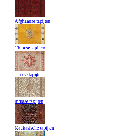
Afghaanse tapijten
Chinese tapijten
Turkse tapijten
Indiase tapijten
Kaukasische tapijten