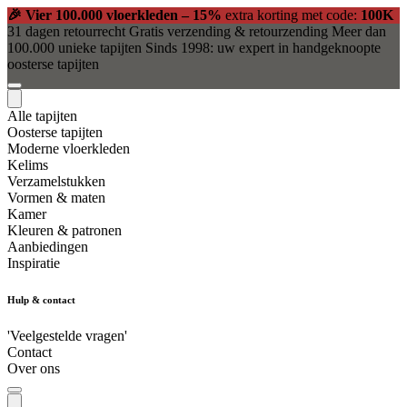
🎉 Vier 100.000 vloerkleden – 15%
extra korting met code:
100K
31 dagen retourrecht
Gratis verzending & retourzending
Meer dan
100.000 unieke tapijten
Sinds 1998: uw expert in handgeknoopte
oosterse tapijten
Alle tapijten
Oosterse tapijten
Moderne vloerkleden
Kelims
Verzamelstukken
Vormen & maten
Kamer
Kleuren & patronen
Aanbiedingen
Inspiratie
Hulp & contact
'Veelgestelde vragen'
Contact
Over ons