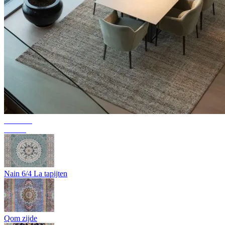
Collectie
Texura
Nain 6/4 La tapijten
Qom zijde