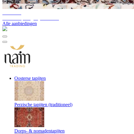
10%-60%
Uitverkoop magazijnvoorraad
Alle aanbiedingen
Oosterse tapijten
Perzische tapijten (traditioneel)
Dorps- & nomadentapijten