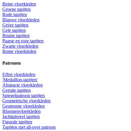
Beige vloerkleden
Groene tapijten
Rode tapijten
Blauwe vloerkleden
Grijze tapijten
Gele tapijten
Bruine tapijten
Paarse en roze tapijten
Zwarte vloerkleden
Bonte vloerkleden
Patronen
Effen vloerkleden
'Medaillon-tapijten'
Abstracte vloerkleden
Geruite tapijten
Spiegelpatroon tapijten
Geometrische vloerkleden
Gestreepte vloerkleden
Bloemenvloerkleden
Jachttafereel tapijten
Figurale tapijten
Tapijten met all-over patroon