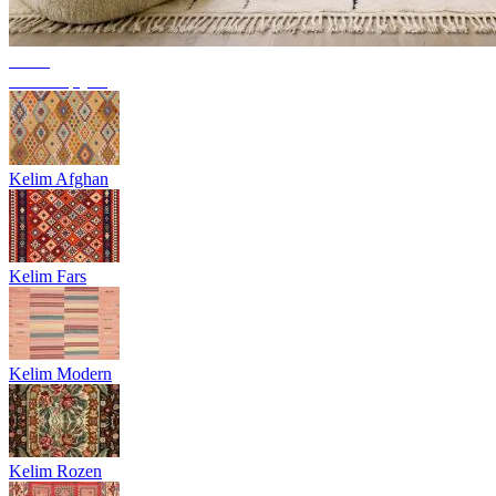
Trend
Berbertapijten
Kelim Afghan
Kelim Fars
Kelim Modern
Kelim Rozen