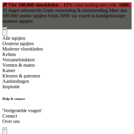
🎉 Vier 100.000 vloerkleden – 15%
extra korting met code:
100K
31 dagen retourrecht
Gratis verzending & retourzending
Meer dan
100.000 unieke tapijten
Sinds 1998: uw expert in handgeknoopte
oosterse tapijten
Alle tapijten
Oosterse tapijten
Moderne vloerkleden
Kelims
Verzamelstukken
Vormen & maten
Kamer
Kleuren & patronen
Aanbiedingen
Inspiratie
Hulp & contact
'Veelgestelde vragen'
Contact
Over ons