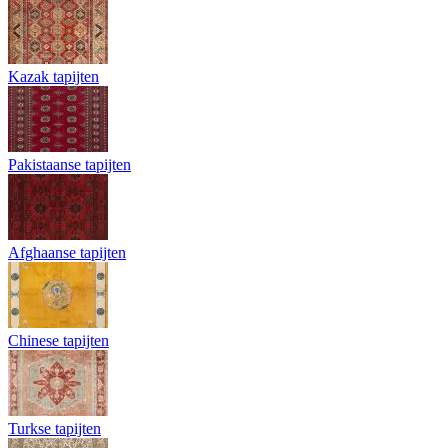
Kazak tapijten
Pakistaanse tapijten
Afghaanse tapijten
Chinese tapijten
Turkse tapijten