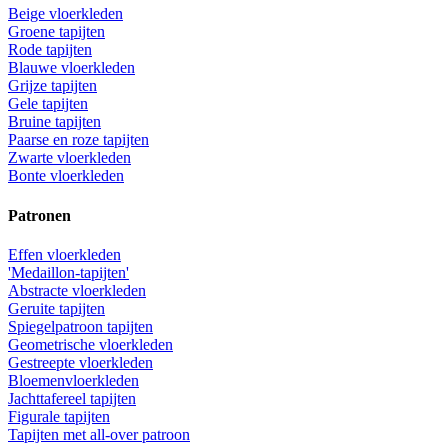
Beige vloerkleden
Groene tapijten
Rode tapijten
Blauwe vloerkleden
Grijze tapijten
Gele tapijten
Bruine tapijten
Paarse en roze tapijten
Zwarte vloerkleden
Bonte vloerkleden
Patronen
Effen vloerkleden
'Medaillon-tapijten'
Abstracte vloerkleden
Geruite tapijten
Spiegelpatroon tapijten
Geometrische vloerkleden
Gestreepte vloerkleden
Bloemenvloerkleden
Jachttafereel tapijten
Figurale tapijten
Tapijten met all-over patroon