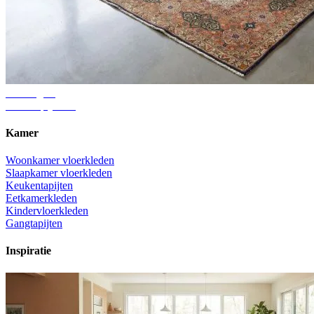
Adviesgids
Juiste tapijtmaat
Kamer
Woonkamer vloerkleden
Slaapkamer vloerkleden
Keukentapijten
Eetkamerkleden
Kindervloerkleden
Gangtapijten
Inspiratie