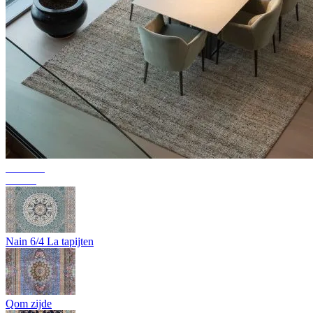
Collectie
Texura
Nain 6/4 La tapijten
Qom zijde