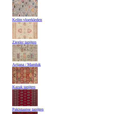
Kelim vloerkleden
Ziegler tapijten
Arijana / Mamluk
Kazak tapijten
Pakistaanse tapijten