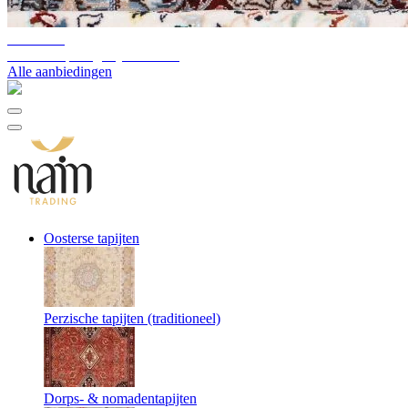
10%-60%
Uitverkoop magazijnvoorraad
Alle aanbiedingen
Oosterse tapijten
Perzische tapijten (traditioneel)
Dorps- & nomadentapijten