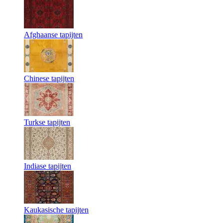
Afghaanse tapijten
Chinese tapijten
Turkse tapijten
Indiase tapijten
Kaukasische tapijten