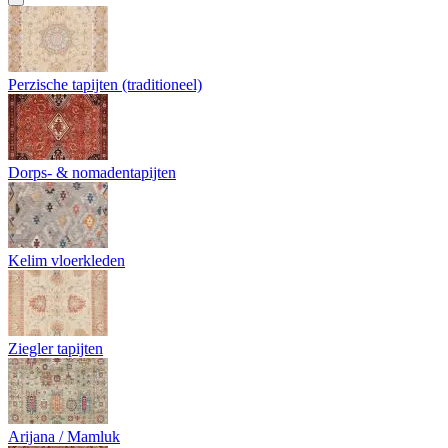
Perzische tapijten (traditioneel)
Dorps- & nomadentapijten
Kelim vloerkleden
Ziegler tapijten
Arijana / Mamluk