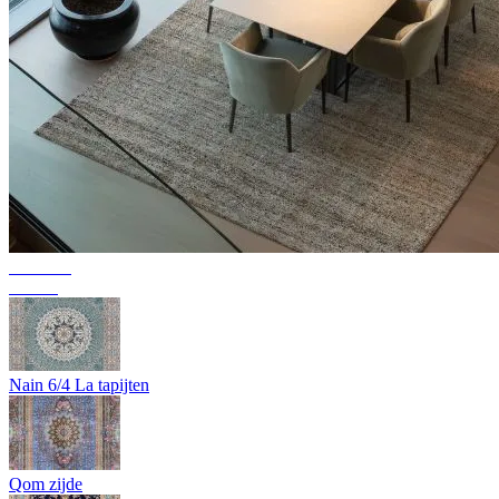
Collectie
Texura
Nain 6/4 La tapijten
Qom zijde