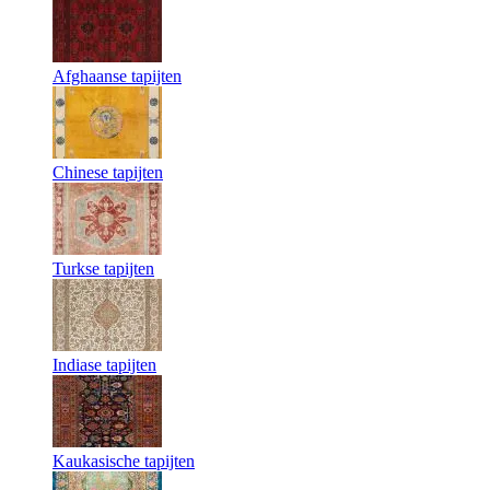
Afghaanse tapijten
Chinese tapijten
Turkse tapijten
Indiase tapijten
Kaukasische tapijten