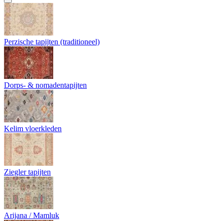
Perzische tapijten (traditioneel)
Dorps- & nomadentapijten
Kelim vloerkleden
Ziegler tapijten
Arijana / Mamluk