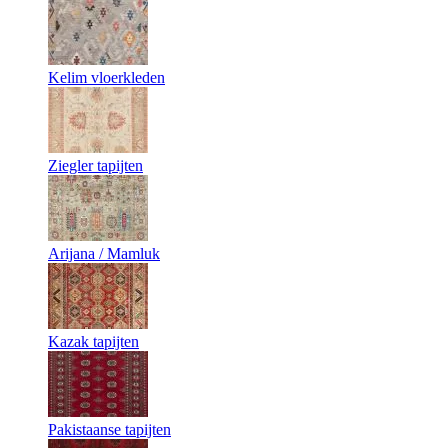
Kelim vloerkleden
Ziegler tapijten
Arijana / Mamluk
Kazak tapijten
Pakistaanse tapijten