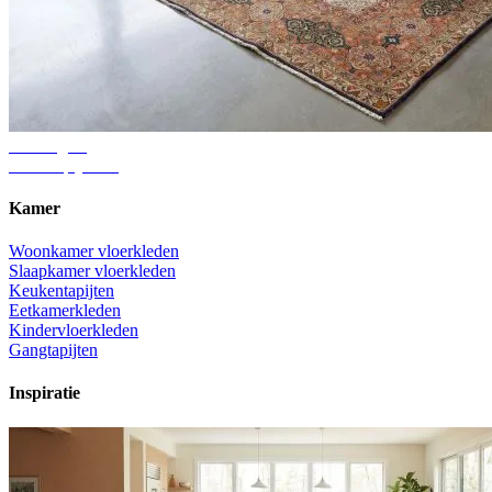
Adviesgids
Juiste tapijtmaat
Kamer
Woonkamer vloerkleden
Slaapkamer vloerkleden
Keukentapijten
Eetkamerkleden
Kindervloerkleden
Gangtapijten
Inspiratie