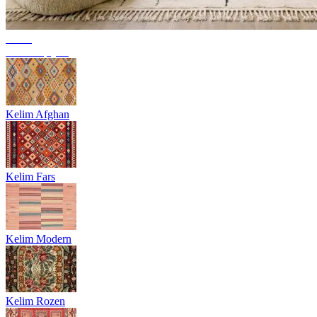
Trend
Berbertapijten
Kelim Afghan
Kelim Fars
Kelim Modern
Kelim Rozen