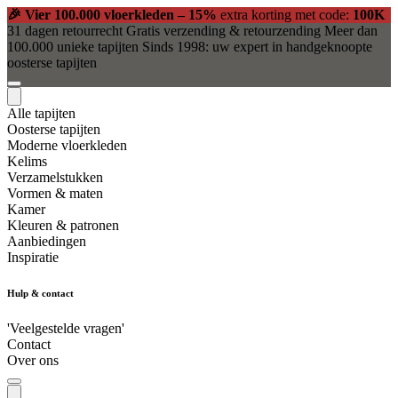
🎉 Vier 100.000 vloerkleden – 15%
extra korting met code:
100K
31 dagen retourrecht
Gratis verzending & retourzending
Meer dan
100.000 unieke tapijten
Sinds 1998: uw expert in handgeknoopte
oosterse tapijten
Alle tapijten
Oosterse tapijten
Moderne vloerkleden
Kelims
Verzamelstukken
Vormen & maten
Kamer
Kleuren & patronen
Aanbiedingen
Inspiratie
Hulp & contact
'Veelgestelde vragen'
Contact
Over ons