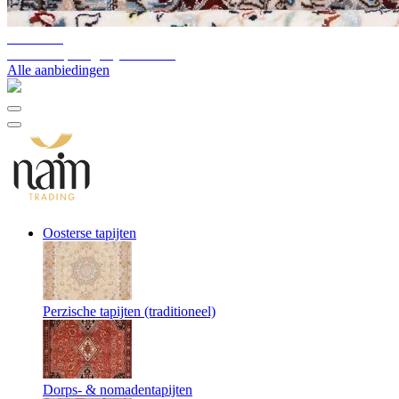
10%-60%
Uitverkoop magazijnvoorraad
Alle aanbiedingen
Oosterse tapijten
Perzische tapijten (traditioneel)
Dorps- & nomadentapijten