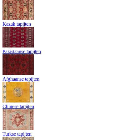
Kazak tapijten
Pakistaanse tapijten
Afghaanse tapijten
Chinese tapijten
Turkse tapijten