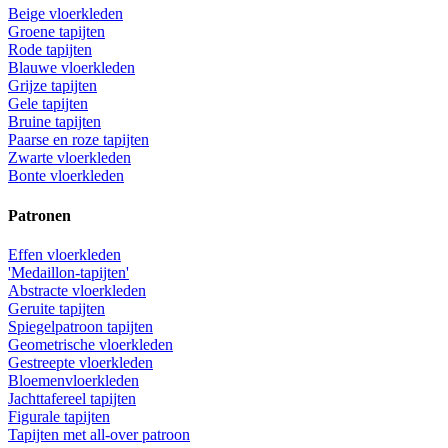
Beige vloerkleden
Groene tapijten
Rode tapijten
Blauwe vloerkleden
Grijze tapijten
Gele tapijten
Bruine tapijten
Paarse en roze tapijten
Zwarte vloerkleden
Bonte vloerkleden
Patronen
Effen vloerkleden
'Medaillon-tapijten'
Abstracte vloerkleden
Geruite tapijten
Spiegelpatroon tapijten
Geometrische vloerkleden
Gestreepte vloerkleden
Bloemenvloerkleden
Jachttafereel tapijten
Figurale tapijten
Tapijten met all-over patroon